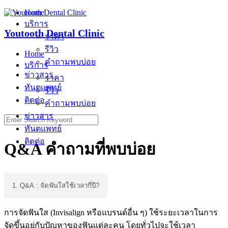
Skip
Home
to
บริการ
content
Youtooth Dental Clinic
ราคา
รีวิว
Home
คำถามพบบ่อย
บริการ
ข่าวสาร
ราคา
ทันตแพทย์
รีวิว
ติดต่อ
คำถามพบบ่อย
ข่าวสาร
Search
for:
ทันตแพทย์
ติดต่อ
Q&A คำถามที่พบบ่อย
1. Q&A : จัดฟันใสใช้เวลากี่ปี?
การจัดฟันใส (Invisalign หรือแบรนด์อื่น ๆ) ใช้ระยะเวลาในการ
จัดขึ้นอยู่กับปัญหาของฟันแต่ละคน โดยทั่วไปจะใช้เวลา